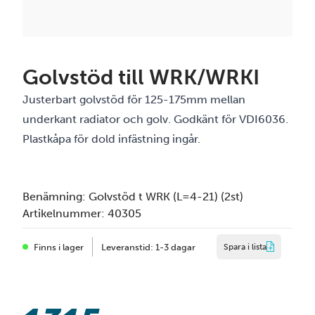
Golvstöd till WRK/WRKI
Justerbart golvstöd för 125-175mm mellan
underkant radiator och golv. Godkänt för VDI6036.
Plastkåpa för dold infästning ingår.
Benämning:
Golvstöd t WRK (L=4-21) (2st)
Artikelnummer:
40305
Finns i lager
Leveranstid: 1-3 dagar
Spara i lista